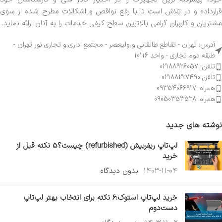
قرارداده و در تلاش است تا با رفع نواقص و اشکالات مطرح شده از سوی
مشتریان و کاربران گرامی بالاترین سطح کیفی خدمات را به آنان ارائه نماید.
آدرس: تهران - تقاطع طالقانی و ولیعصر - مجتمع اداری و تجاری نور تهران -
طبقه دوم تجاری - واحد 10116
تلفن: 02188926057
تلفن:02188227490
همراه: 09354066917
همراه: 09050353528
نوشته های جدید
لپ‌تاپ ریفربیش (refurbished) چیست؟5 نکته قبل از
خرید
1403-11-04
بدون دیدگاه
خرید لپ‌تاپ استوک:6 نکته برای انتخاب بهتر لپ‌تاپ
دست‌دوم