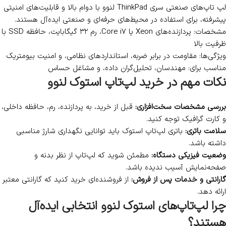
مشخصات: پردازنده‌های Core i7 یا Ryzen 7، کارت گرافیک مجزا (NVIDIA
یا AMD)، رم ۱۶ گیگابایت یا بیشتر
ویژگی‌ها: صفحه‌نمایش باکیفیت بالا، قدرت پردازش بالا، و سیستم
خنک‌کننده قوی
مناسب برای: طراحان، تدوینگران و برنامه‌نویسان
۳. لپ تاپ‌های مناسب برای بازی و گیمینگ
اگر گیمر هستید یا به لپ تاپی برای اجرای بازی‌های سنگین نیاز دارید،
سری‌های Legion و IdeaPad Gaming لنوو با عملکرد بالا بهترین گزینه
هستند.
مشخصات: پردازنده‌های نسل جدید Core i5/i7 یا Ryzen 5/7، کارت
گرافیک RTX یا GTX
ویژگی‌ها: نرخ تازه‌سازی بالا، سیستم صوتی قدرتمند، و کیبورد RGB
مناسب برای: گیمرها و علاقه‌مندان به بازی‌های کامپیوتری
۴. لپ تاپ‌های مناسب برای مصارف صنعتی و حرفه‌ای
لپ تاپ‌های صنعتی سری ThinkPad لنوو با دوام بالا و قابلیت‌های امنیتی
پیشرفته، برای استفاده در محیط‌های حرفه‌ای و صنعتی ایده‌آل هستند.
مشخصات: پردازنده‌های Xeon یا Core i7، رم ۳۲ گیگابایت، حافظه SSD با
ظرفیت بالا