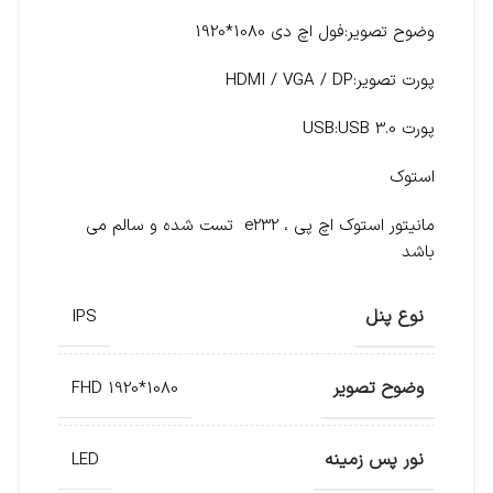
وضوح تصویر:
فول اچ دی 1080*1920
پورت تصویر:
HDMI / VGA / DP
پورت USB:
USB 3.0
استوک
مانیتور استوک اچ پی ، e232 تست شده و سالم می
باشد
نوع پنل
IPS
وضوح تصویر
FHD 1920*1080
نور پس زمینه
LED