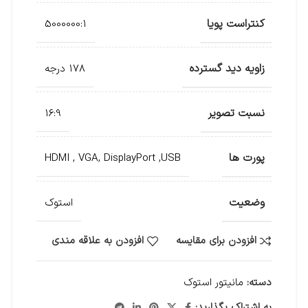
کنتراست پویا
5000000:1
زاویه دید گسترده
178 درجه
نسبت تصویر
16:9
پورت ها
HDMI , VGA, DisplayPort ,USB
وضعیت
استوک
افزودن برای مقایسه
افزودن به علاقه مندی
دسته:
مانیتور استوک
به اشتراک بگذارید: