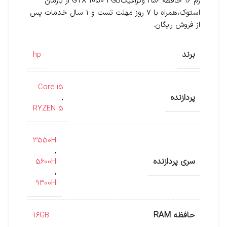
رم 16 حافظه 256 وگرافیکGTX 1050 3GB از بارمان
استوک،همراه با 7 روز مهلت تست و 1 سال خدمات پس
از فروش رایگان.
برند
hp
Core i5
پردازنده
,
RYZEN 5
3550H
,
سری پردازنده
5600H
,
9300H
حافظه RAM
16GB