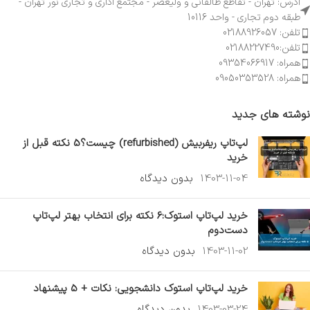
آدرس: تهران - تقاطع طالقانی و ولیعصر - مجتمع اداری و تجاری نور تهران -
طبقه دوم تجاری - واحد 10116
تلفن: 02188926057
تلفن:02188227490
همراه: 09354066917
همراه: 09050353528
نوشته های جدید
لپ‌تاپ ریفربیش (refurbished) چیست؟5 نکته قبل از
خرید
1403-11-04
بدون دیدگاه
خرید لپ‌تاپ استوک:6 نکته برای انتخاب بهتر لپ‌تاپ
دست‌دوم
1403-11-02
بدون دیدگاه
خرید لپ‌تاپ استوک دانشجویی: نکات + 5 پیشنهاد
1403-03-24
بدون دیدگاه